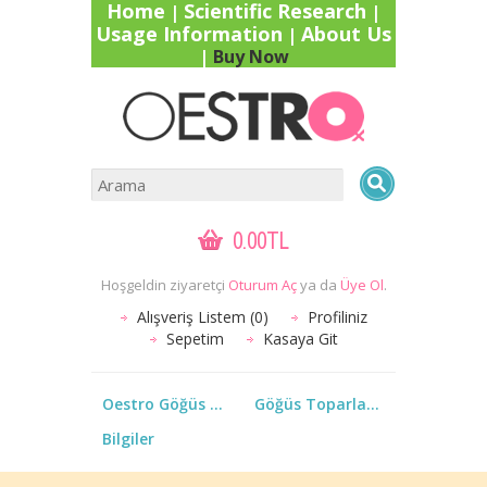
Home
Scientific Research
|
|
Usage Information
About Us
|
|
Buy Now
0.00TL
Hoşgeldin ziyaretçi
Oturum Aç
ya da
Üye Ol
.
Alışveriş Listem (0)
Profiliniz
Sepetim
Kasaya Git
Oestro Göğüs Kremi
Göğüs Toparlayıcı Dikleştirici Dolgunşatırıcı 2,3,4 Aylık Kullanımlar
Bilgiler